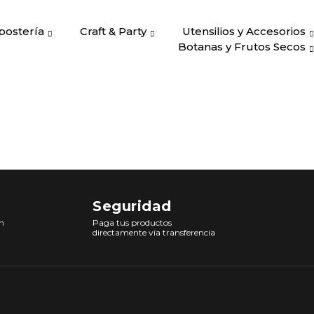
postería
Craft & Party
Utensilios y Accesorios
Botanas y Frutos Secos
Seguridad
n
Paga tus productos
directamente vía transferencia