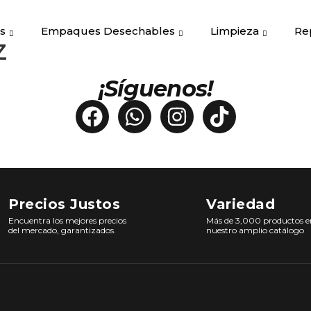
s
Empaques Desechables
Limpieza
Re
z
¡Síguenos!
Precios Justos
Variedad
Encuentra los mejores precios
Más de 3,000 productos e
del mercado, garantizados.
nuestro amplio catálogo