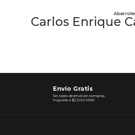
Abarrote
Carlos Enrique C
Envío Gratis
Sin costo de envío en compras
mayores a $2,000 MXN