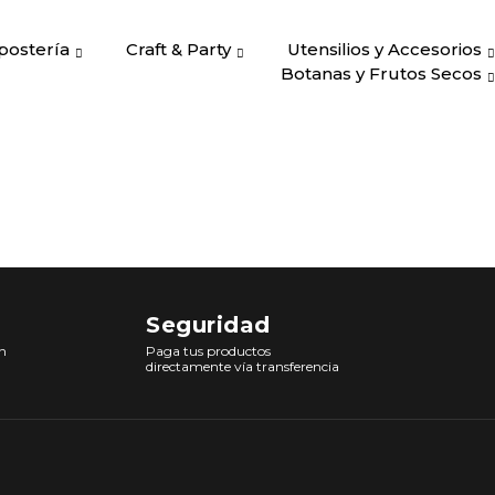
postería
Craft & Party
Utensilios y Accesorios
Botanas y Frutos Secos
Seguridad
n
Paga tus productos
directamente vía transferencia